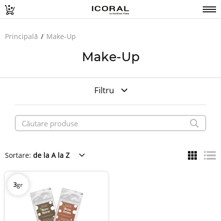
Principală
Make-Up
Make-Up
Filtru
Sortare:
de la A la Z
3
gr