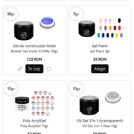
50
gr
5
gr
Gel de construcție Violet
Gel Paint
Builder Gel Violet ICORAL 50gr
Gel Paint 5gr
123 RON
33 RON
În coș
Alege
15
gr
15
gr
Poly AcrylGel
UV Gel 3 în 1 (transparent)
Poly AcrylGel 15gr
UV Gel 3 in 1 clear 15gr