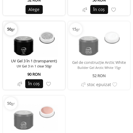
52 RON
50 RON
Alege
În coș
50
gr
15
gr
UV Gel 3 în 1 (transparent)
Gel de construcție Arctic White
UV Gel 3 in 1 clear 50gr
Builder Gel Arctic White 15gr
90 RON
52 RON
În coș
stoc epuizat
50
gr