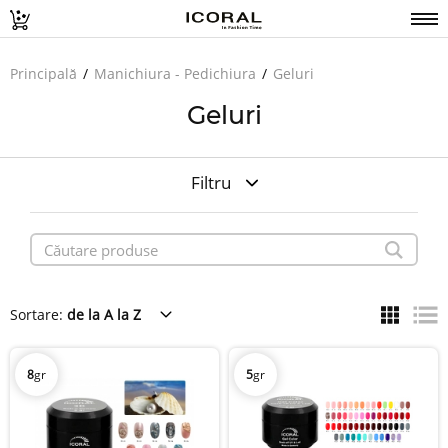
Principală
Manichiura - Pedichiura
Geluri
Geluri
Filtru
Sortare:
de la A la Z
8
gr
5
gr