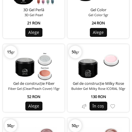
3D Gel Perlă
Gel Color
3D Gel Pearl
Gel Color 5gr
21 RON
24 RON
Alege
Alege
15
gr
50
gr
Gel de construcție Fiber
Gel de construcție Milky Rose
Fiber Gel (Clear/Peach Cover) 15gr
Builder Gel Milky Rose ICORAL 50gr
52 RON
130 RON
Alege
În coș
50
gr
50
gr