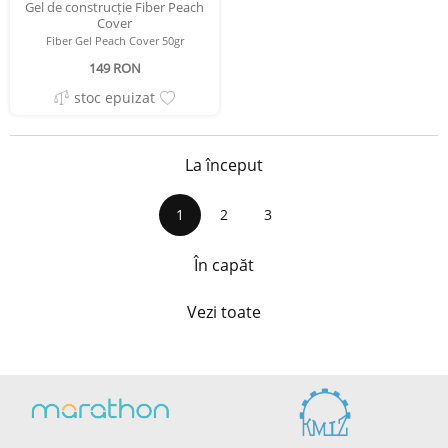
Gel de construcție Fiber Peach
Cover
Fiber Gel Peach Cover 50gr
149 RON
stoc epuizat
La început
1
2
3
În capăt
Vezi toate