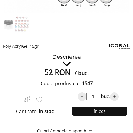
Poly AcrylGel 15gr
Descrierea
52
RON
/ buc.
Codul produsului:
1547
buc.
Cantitate:
în stoc
În coș
Culori / modele disponibile: