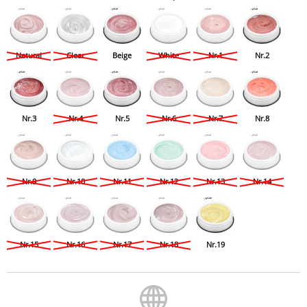
Natural
Clear
Beige
White
Nr.1
Nr.2
Nr.3
Nr.4
Nr.5
Nr.6
Nr.7
Nr.8
Nr.9
Nr.10
Nr.11
Nr.12
Nr.13
Nr.14
Nr.15
Nr.16
Nr.17
Nr.18
Nr.19